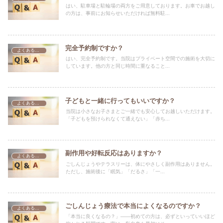
はい、駐車場と駐輪場の両方をご用意しております。お車でお越し
の方は、事前にお知らせいただければ無料駐...
完全予約制ですか？
よくある質問
はい、完全予約制です。当院はプライベート空間での施術を大切に
しています。他の方と同じ時間に重なること...
子どもと一緒に行ってもいいですか？
よくある質問
当院は小さなお子さまとご一緒でも安心してお越しいただけます。
「子どもを預けられなくて通えない」「赤ち...
副作用や好転反応はありますか？
よくある質問
ごしんじょうやテラスリーは、体にやさしく副作用はありません。
ただし、施術後に「眠気」「だるさ」「一...
ごしんじょう療法で本当によくなるのですか？
よくある質問
「本当に良くなるの？」――初めての方は、必ずといっていいほど