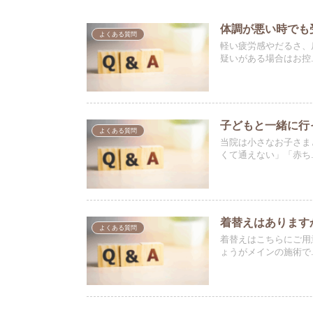
体調が悪い時でも
よくある質問
軽い疲労感やだるさ、
疑いがある場合はお控..
子どもと一緒に行
よくある質問
当院は小さなお子さま
くて通えない」「赤ち..
着替えはあります
よくある質問
着替えはこちらにご用
ょうがメインの施術で..